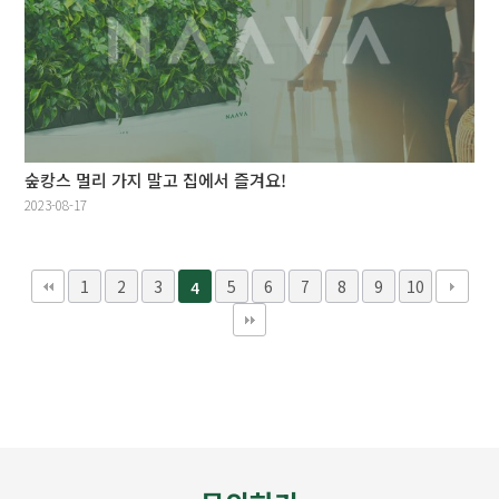
숲캉스 멀리 가지 말고 집에서 즐겨요!
2023-08-17
1
2
3
5
6
7
8
9
10
4